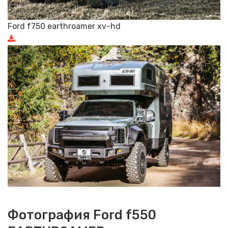
Ford f750 earthroamer xv-hd
Фотография Ford f550