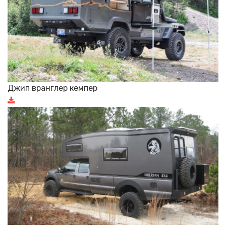
Джип вранглер кемпер