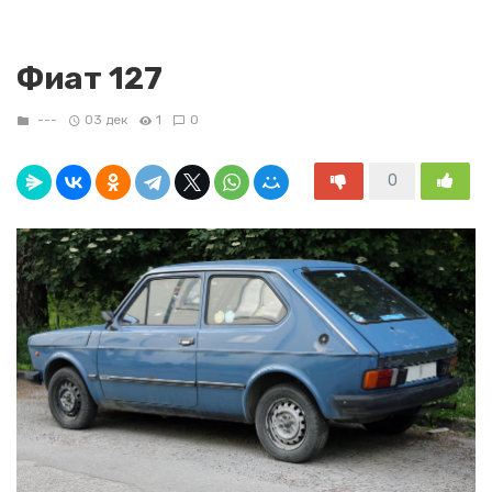
Фиат 127
---
03 дек
1
0
0