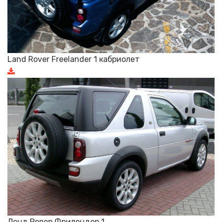
Land Rover Freelander 1 кабриолет
Ленд Ровер Фрилендер 1