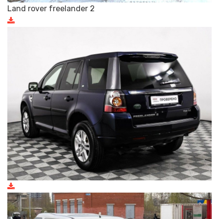
Land rover freelander 2