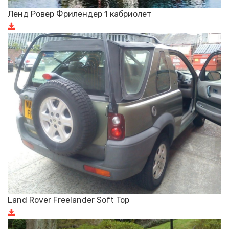
Ленд Ровер Фрилендер 1 кабриолет
Land Rover Freelander Soft Top