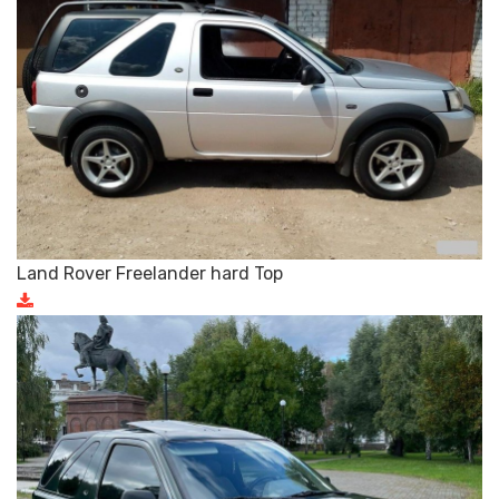
Land Rover Freelander hard Top