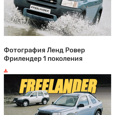
Фотография Ленд Ровер
Фрилендер 1 поколения