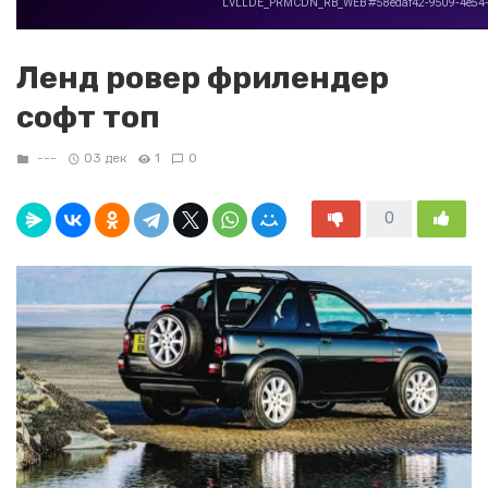
Ленд ровер фрилендер
софт топ
---
03 дек
1
0
0