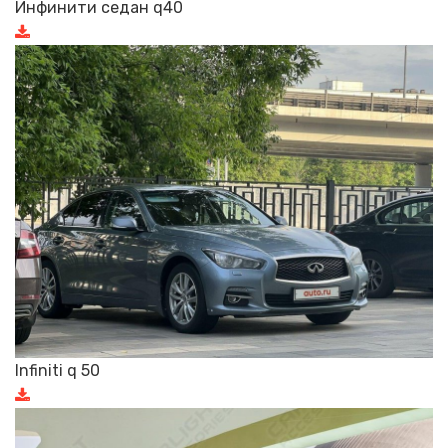
Инфинити седан q40
Infiniti q 50