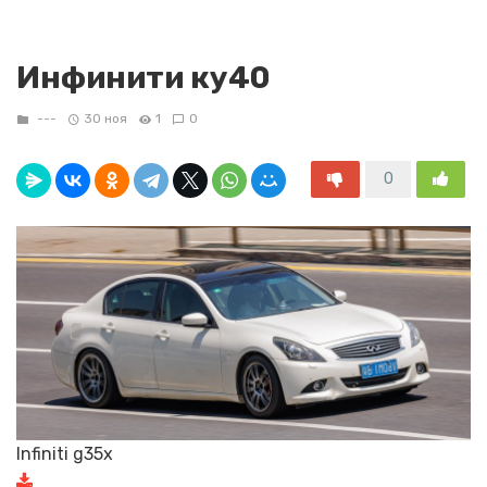
Инфинити ку40
---
30 ноя
1
0
0
Infiniti g35x