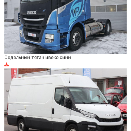
Седельный тягач ивеко сини