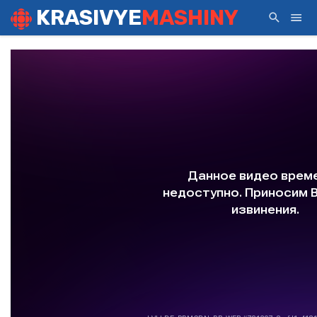
KRASIVYE
MASHINY