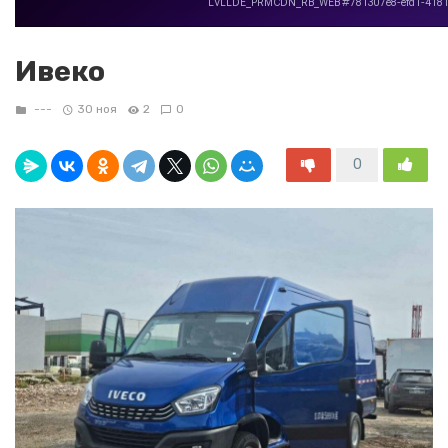
Ивеко
---
30 ноя
2
0
0