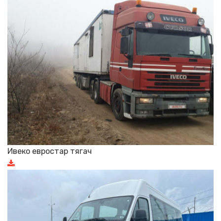
Ивеко евростар тягач