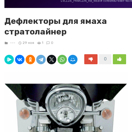
Дефлекторы для ямаха
стратолайнер
---
29 ноя
1
0
0