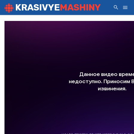
KRASIVYE
MASHINY