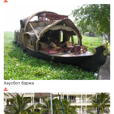
Хаусбот баржа