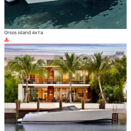
Orsos island яхта