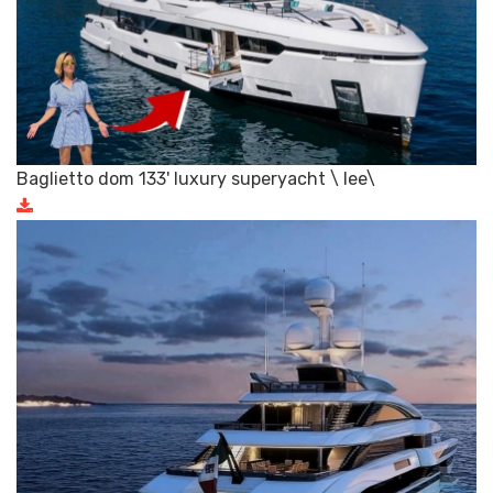
Baglietto dom 133' luxury superyacht \ lee\