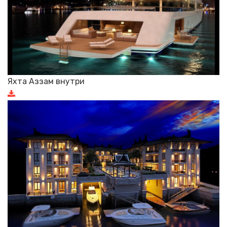
Яхта Аззам внутри