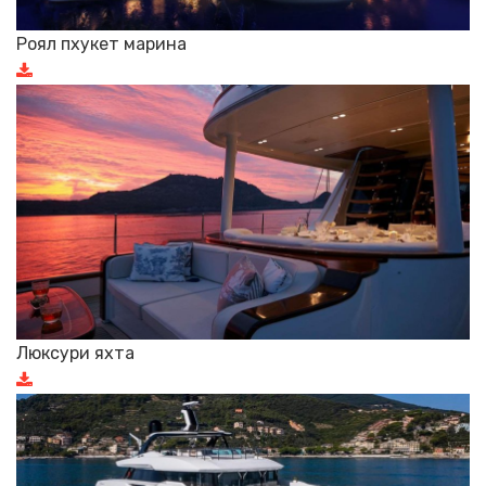
Роял пхукет марина
Люксури яхта