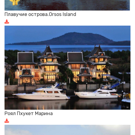
Плавучие острова.Orsos Island
Роял Пхукет Марина