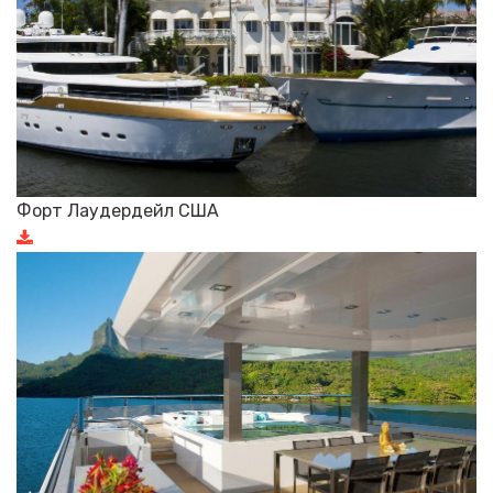
Форт Лаудердейл США