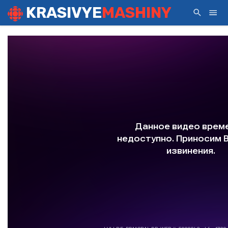
KRASIVYE
MASHINY