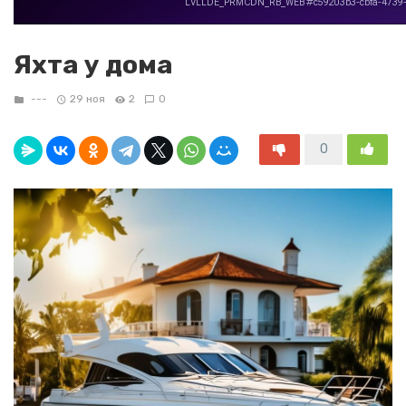
Яхта у дома
---
29 ноя
2
0
0