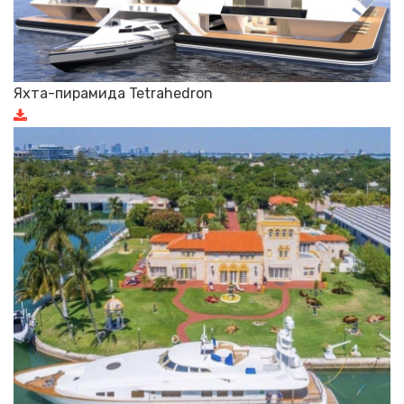
Яхта-пирамида Tetrahedron