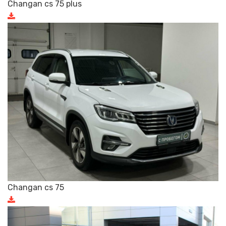
Changan cs 75 plus
Changan cs 75