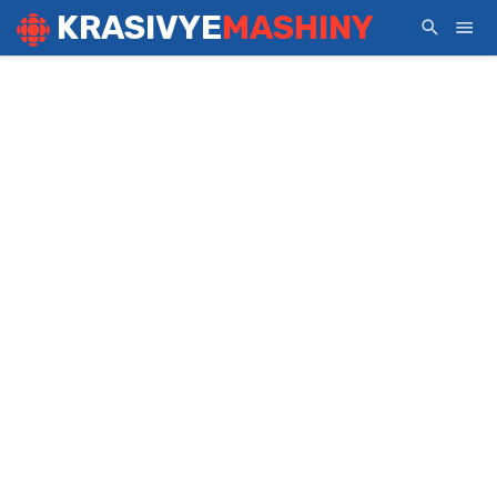
KRASIVYE
MASHINY