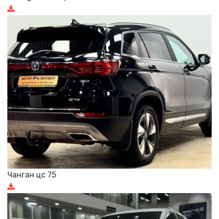
Чанган цс 75