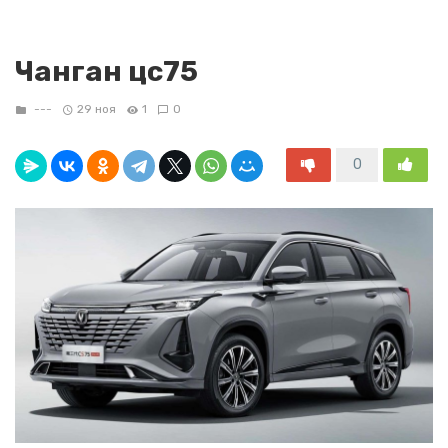
Чанган цс75
---
29 ноя
1
0
0