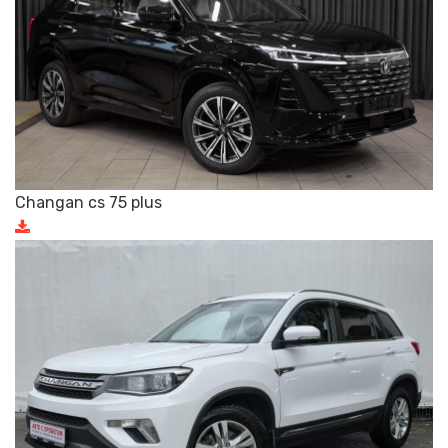
Changan cs 75 plus