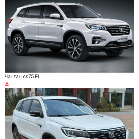
Чанган cs75 FL