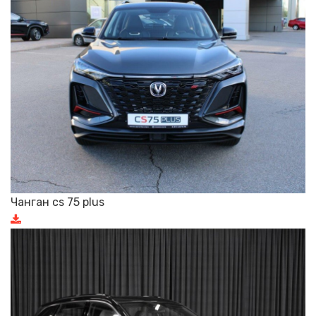
Чанган cs 75 plus