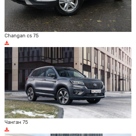
Changan cs 75
Чанган 75