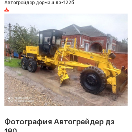
Автогрейдер дормаш дз-122б
Фотография Автогрейдер дз
180