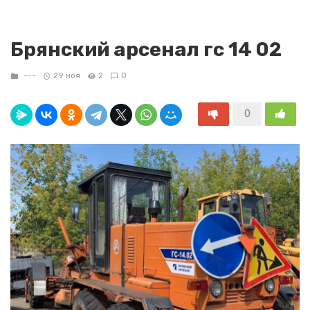
Брянский арсенал гс 14 02
---
29 ноя
2
0
0