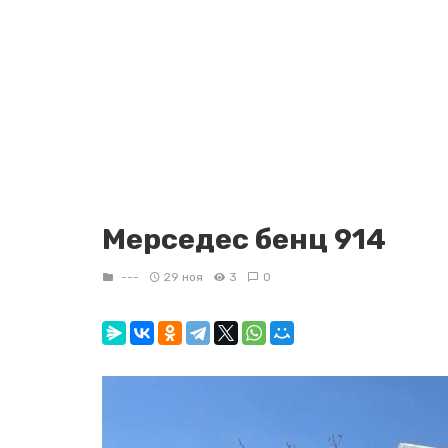
Мерседес бенц 914
---
29 ноя
3
0