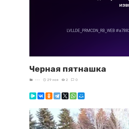
Черная пятнашка
---
29 ноя
2
0