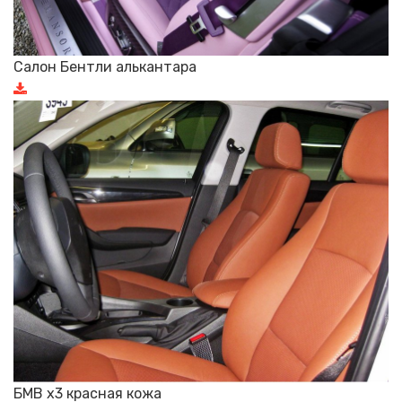
Салон Бентли алькантара
БМВ х3 красная кожа