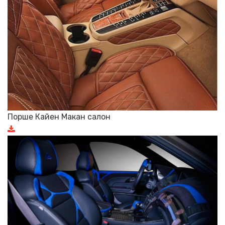
Порше Кайен Макан салон