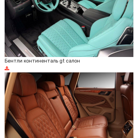
Бентли континенталь gt салон