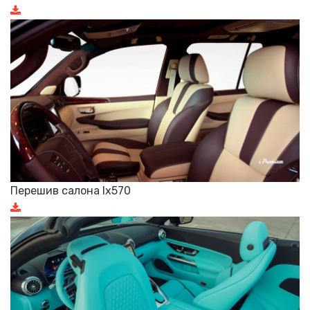
Перешив салона lx570