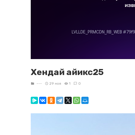
Хендай айикс25
---
29 ноя
1
0