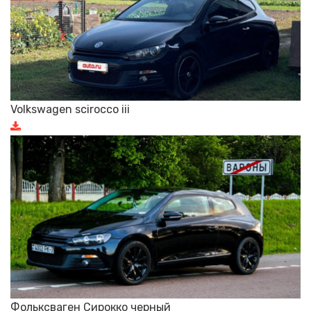
Volkswagen scirocco iii
Фольксваген Сирокко черный