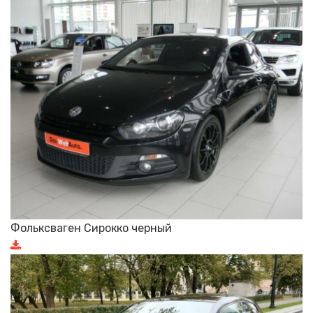
Фольксваген Сирокко черный