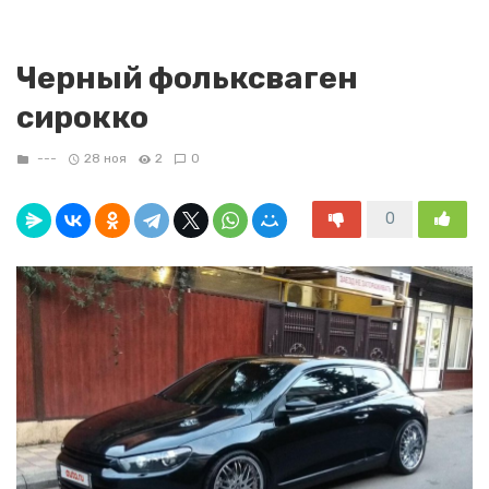
Черный фольксваген
сирокко
---
28 ноя
2
0
0