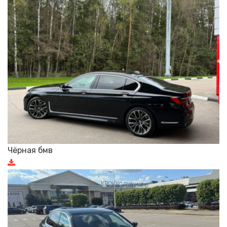
Чëрная бмв