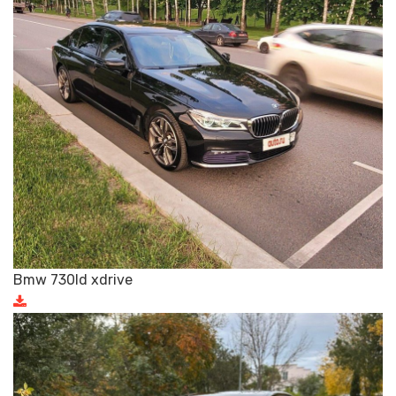
Bmw 730ld xdrive