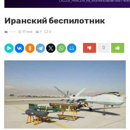
Иранский беспилотник
---
17 ноя
1
0
0