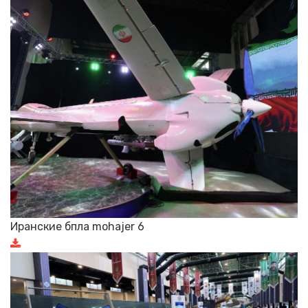
Иранские бпла mohajer 6