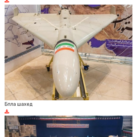
Бпла шахед