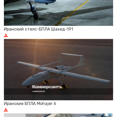
Иранский стелс-БПЛА Шахед-191
Иранские БПЛА Mohajer 6