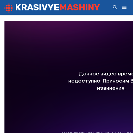
KRASIVYE
MASHINY