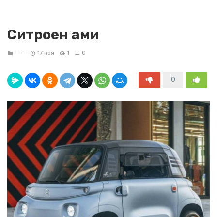
Ситроен ами
---
17 ноя
1
0
0