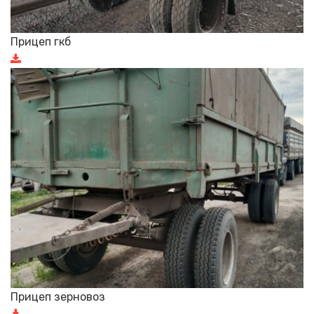
Прицеп гкб
Прицеп зерновоз