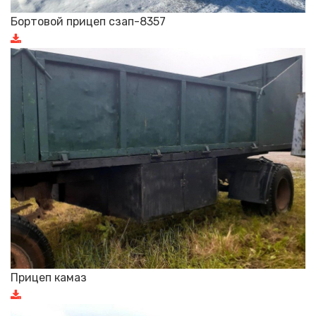
Бортовой прицеп сзап-8357
Прицеп камаз