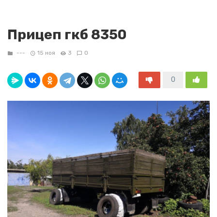
Прицеп гкб 8350
---
15 ноя
3
0
0