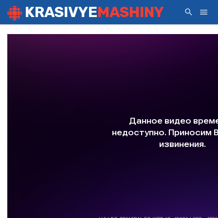
KRASIVYE
MASHINY