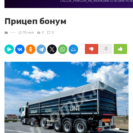
Прицеп бонум
---
15 ноя
3
0
0