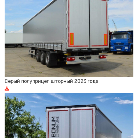
Серый полуприцеп шторный 2023 года