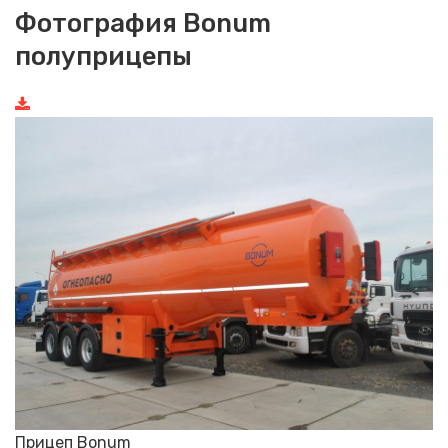
Фотография Bonum
полуприцепы
Прицеп Bonum