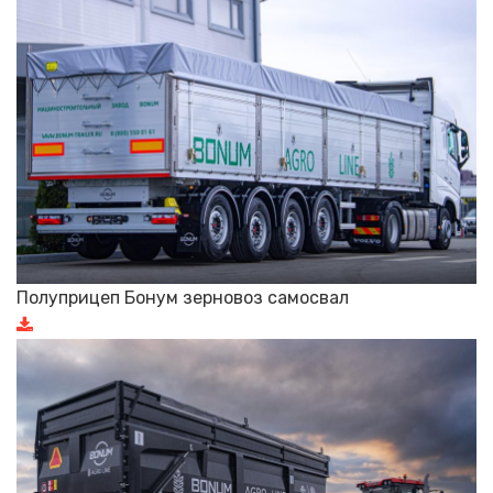
Полуприцеп Бонум зерновоз самосвал