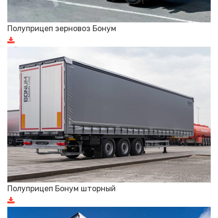
Полуприцеп зерновоз Бонум
Полуприцеп Бонум шторный