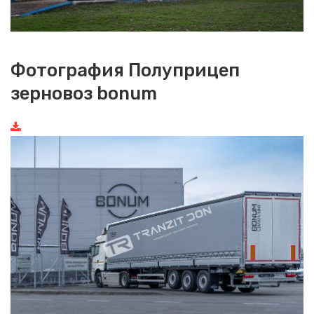
Фотография Полуприцеп
зерновоз bonum