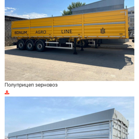
Полуприцеп зерновоз