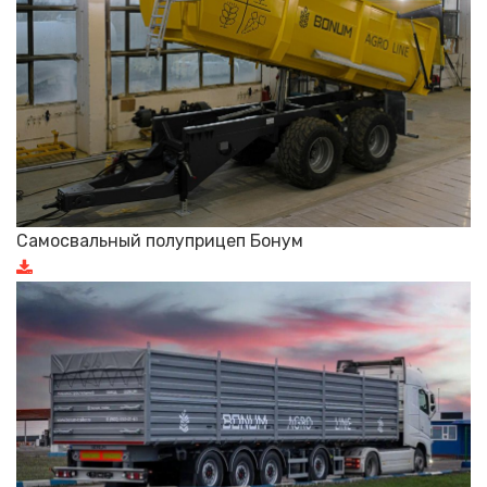
Самосвальный полуприцеп Бонум