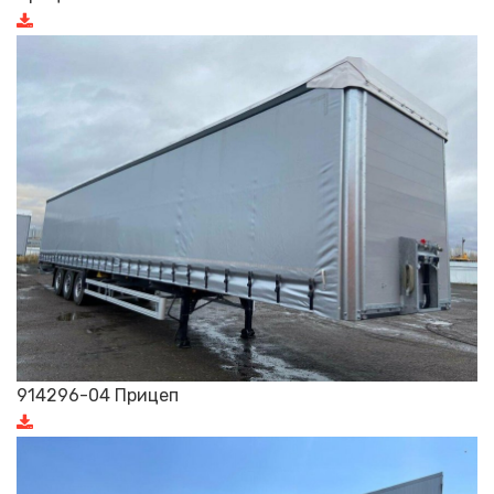
914296-04 Прицеп