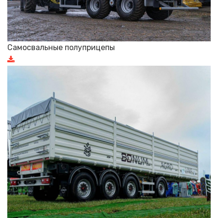
Самосвальные полуприцепы