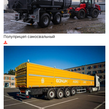
Полуприцеп самосвальный