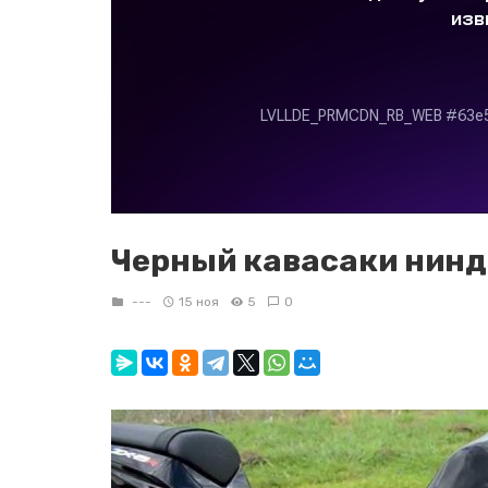
Черный кавасаки нинд
---
15 ноя
5
0