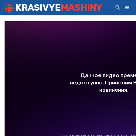
KRASIVYE
MASHINY