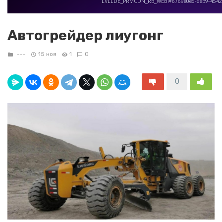
Автогрейдер лиугонг
---
15 ноя
1
0
0