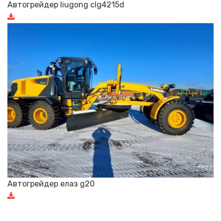
Автогрейдер liugong clg4215d
Автогрейдер елаз g20