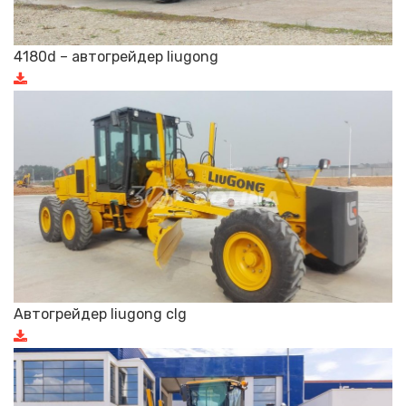
4180d – автогрейдер liugong
Автогрейдер liugong clg