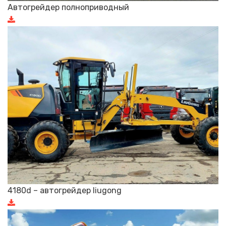
Автогрейдер полноприводный
4180d – автогрейдер liugong