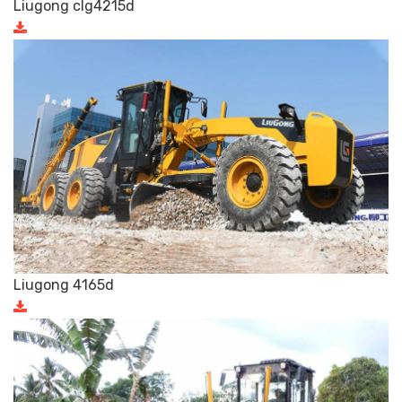
Liugong clg4215d
Liugong 4165d