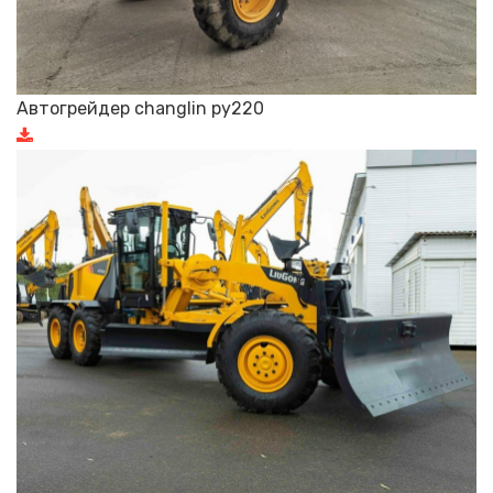
Автогрейдер changlin py220