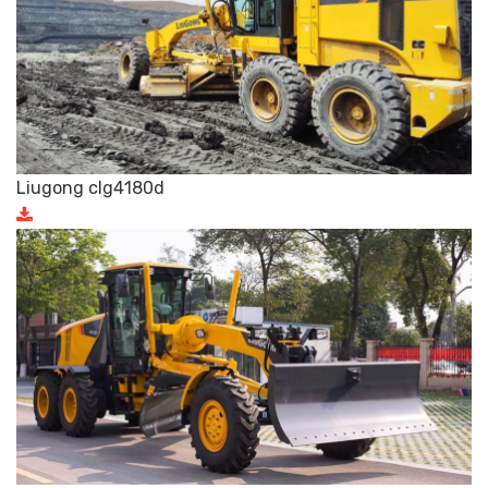
Liugong clg4180d