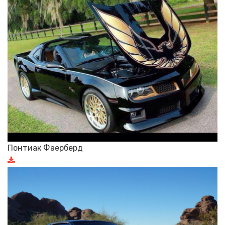
Понтиак Фаерберд