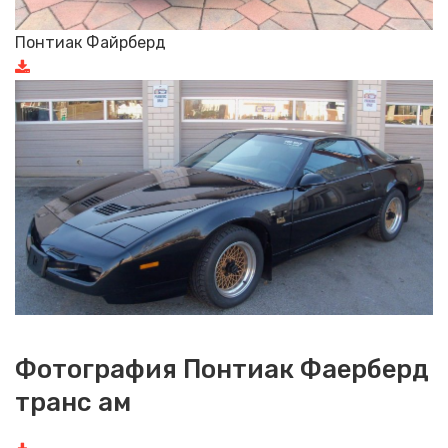
Понтиак Файрберд
Фотография Понтиак Фаерберд
транс ам