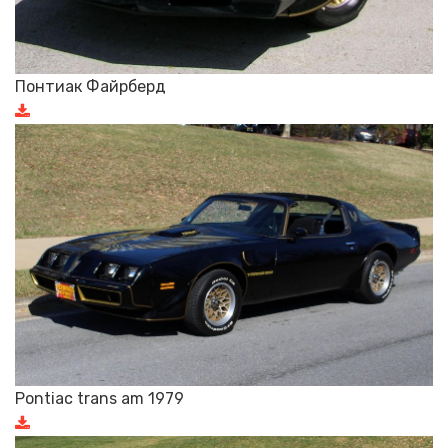
Понтиак Файрберд
Pontiac trans am 1979