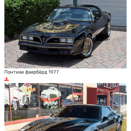
Понтиак фаербёрд 1977