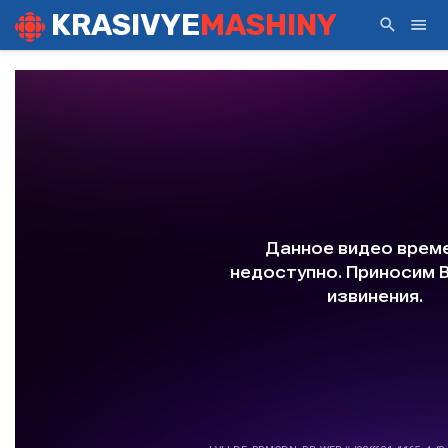
KRASIVYE
MASHINY