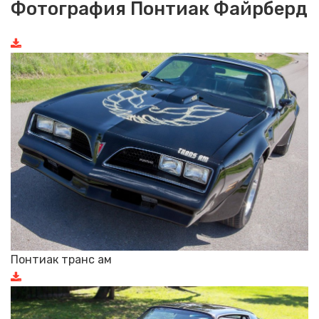
Фотография Понтиак Файрберд
Понтиак транс ам