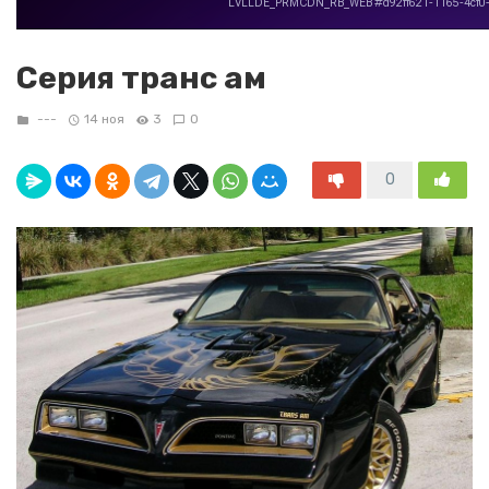
Серия транс ам
---
14 ноя
3
0
0