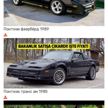
Понтиак фаербёрд 1989
Понтиак транс ам 1985