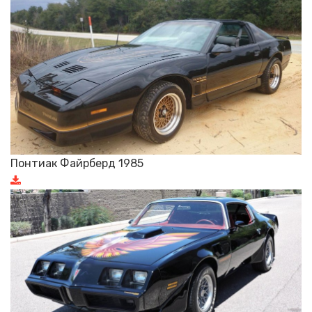
Понтиак Файрберд 1985