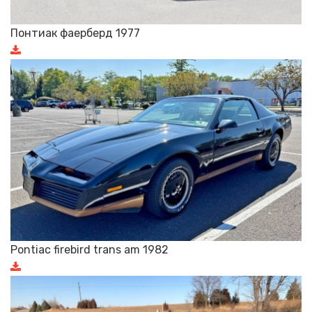
Понтиак фаерберд 1977
Pontiac firebird trans am 1982