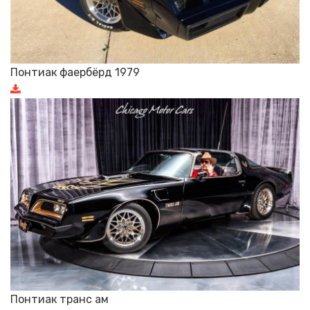
Понтиак фаербёрд 1979
Понтиак транс ам