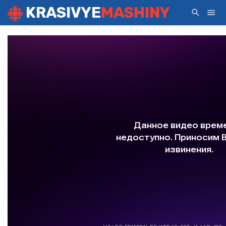
KRASIVYE
MASHINY