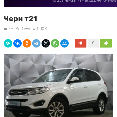
Чери т21
---
13 ноя
2
0
0