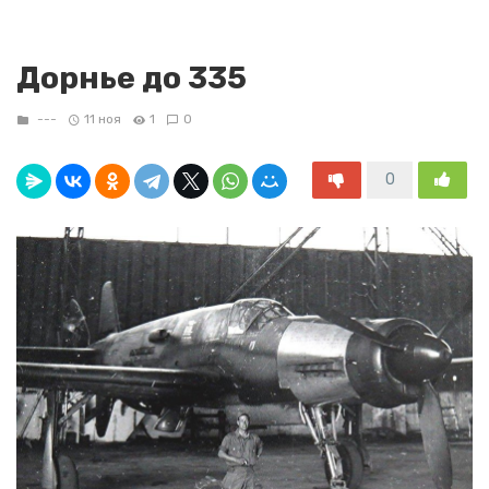
Дорнье до 335
---
11 ноя
1
0
0