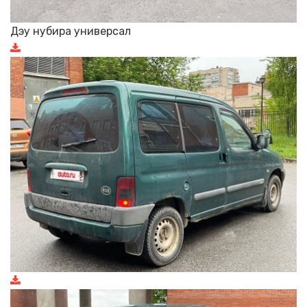
Дэу нубира универсал