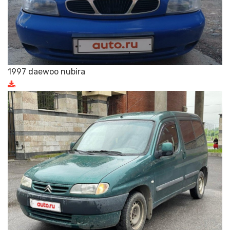
1997 daewoo nubira