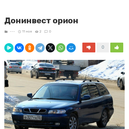
Донинвест орион
---
11 ноя
2
0
0