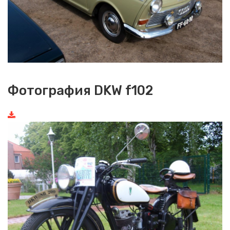
Фотография DKW f102