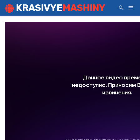
KRASIVYE
MASHINY