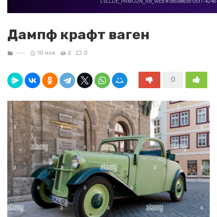
Дампф крафт ваген
---
10 ноя
2
0
0