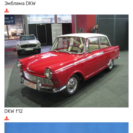
Эмблема DKW
DKW f12