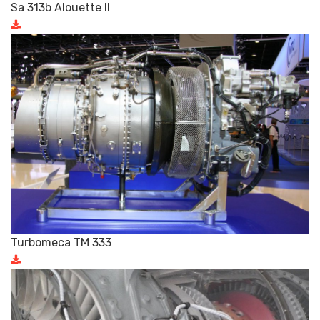
Sa 313b Alouette II
Turbomeca TM 333