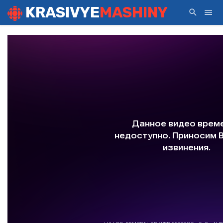
KRASIVYE
MASHINY