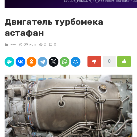
Двигатель турбомека
астафан
---
09 ноя
2
0
0