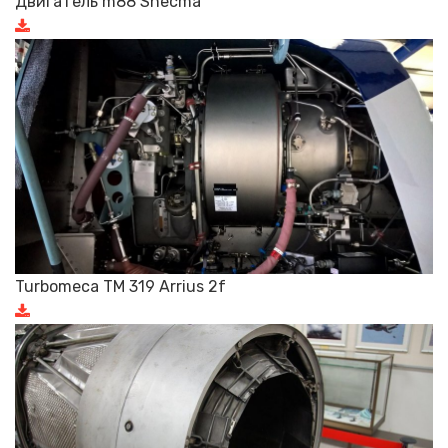
Двигатель m88 Snecma
Turbomeca TM 319 Arrius 2f