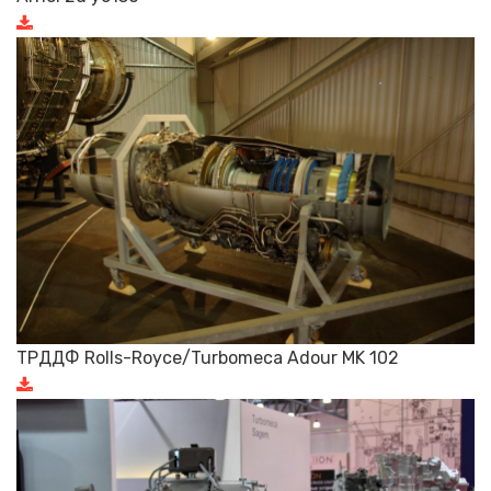
ТРДДФ Rolls-Royce/Turbomeca Adour MK 102