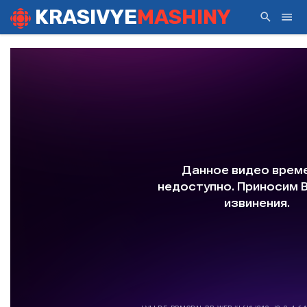
KRASIVYE
MASHINY