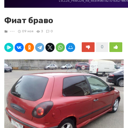
Фиат браво
---
09 ноя
3
0
0