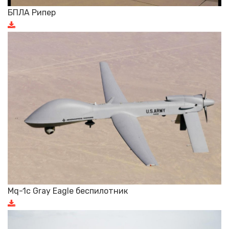
БПЛА Рипер
Mq-1c Gray Eagle беспилотник