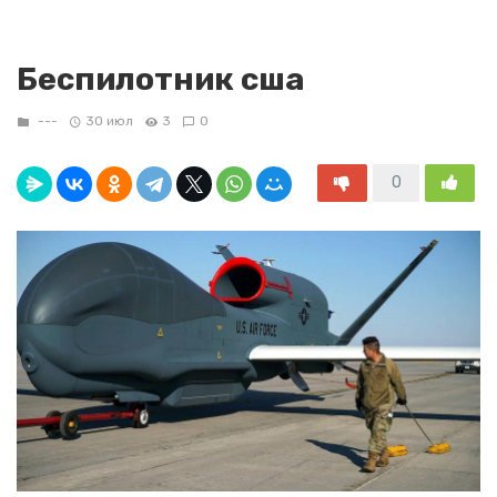
Беспилотник сша
---
30 июл
3
0
0