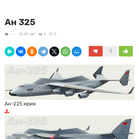
Ан 325
---
02 авг
5
0
0
Ан-225 мрия