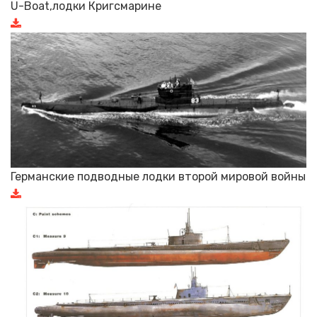
U-Boat,лодки Кригсмарине
Германские подводные лодки второй мировой войны