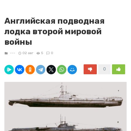
Английская подводная
лодка второй мировой
войны
---
02 авг
5
0
0