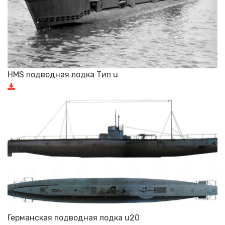
HMS подводная лодка Тип u
Германская подводная лодка u20