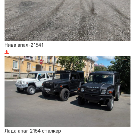
Нива апал-21541
Лада апал 2154 сталкер