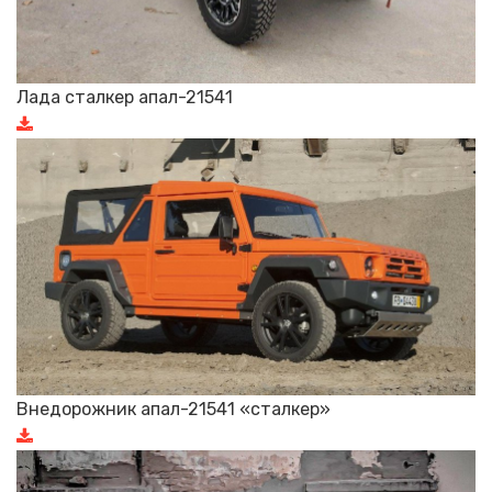
Лада сталкер апал-21541
Внедорожник апал-21541 «сталкер»