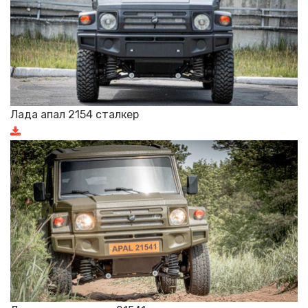
Лада апал 2154 сталкер