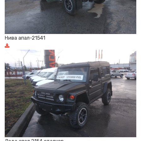
Нива апал-21541