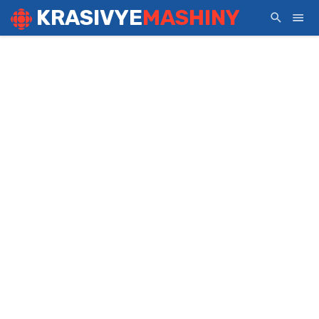
KRASIVYE
MASHINY