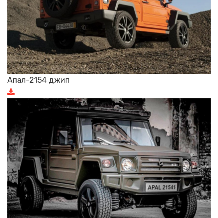
Апал-2154 джип