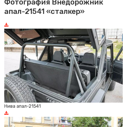
Фотография Внедорожник
апал-21541 «сталкер»
Нива апал-21541