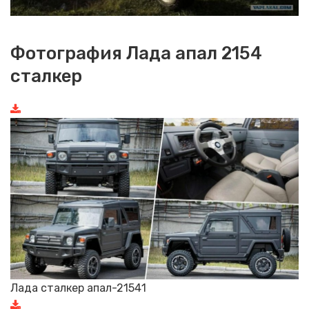
Фотография Лада апал 2154
сталкер
Лада сталкер апал-21541