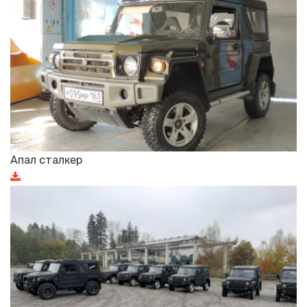
Апал сталкер